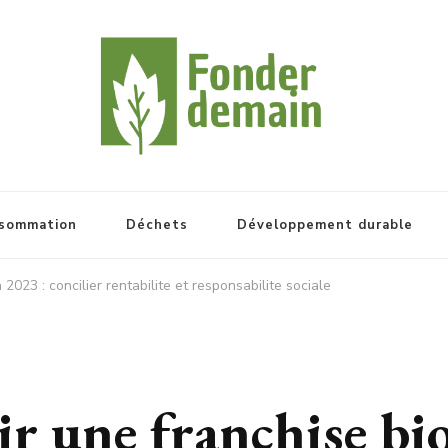
sommation
Déchets
Développement durable
023 : concilier rentabilite et responsabilite sociale
 une franchise bio