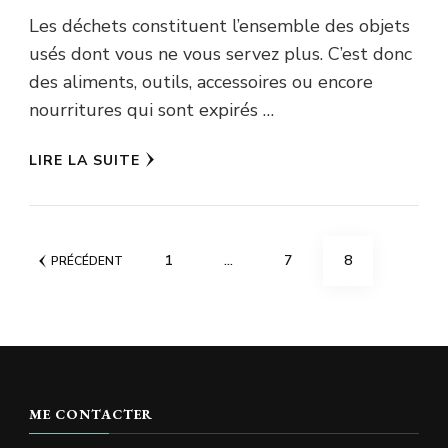
Les déchets constituent l’ensemble des objets
usés dont vous ne vous servez plus. C’est donc
des aliments, outils, accessoires ou encore
nourritures qui sont expirés …
LIRE LA SUITE
Pagination
PAGE
PAGE
PAGE
1
…
7
8
PRÉCÉDENT
des
publications
ME CONTACTER